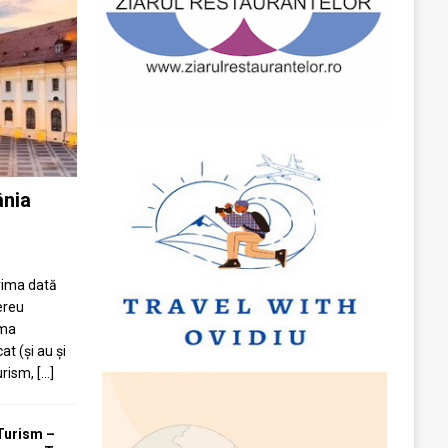
ânia
prima dată
ereu
ima
at (și au și
turism,
[...]
Turism –