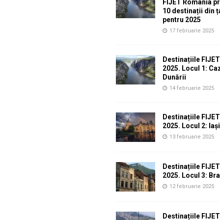
FIJET România p
10 destinații din 
pentru 2025
17 februarie 2025
Destinațiile FIJE
2025. Locul 1: Ca
Dunării
14 februarie 2025
Destinațiile FIJE
2025. Locul 2: Iași
13 februarie 2025
Destinațiile FIJE
2025. Locul 3: Br
12 februarie 2025
Destinațiile FIJE