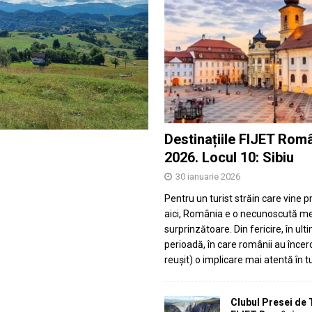
Destinațiile FIJET Rom
2026. Locul 10: Sibiu
30 ianuarie 2026
Pentru un turist străin care vine 
aici, România e o necunoscută m
surprinzătoare. Din fericire, în ult
perioadă, în care românii au încerc
reușit) o implicare mai atentă în 
Clubul Presei de 