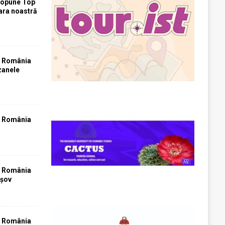
ropune Top
țara noastră
T România
zanele
T România
T România
așov
T România