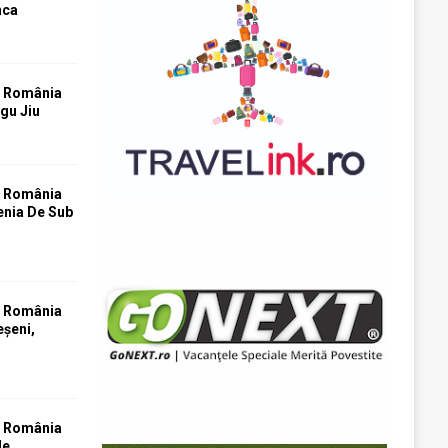
nca
T România
rgu Jiu
T România
tenia De Sub
T România
eșeni,
T România
le