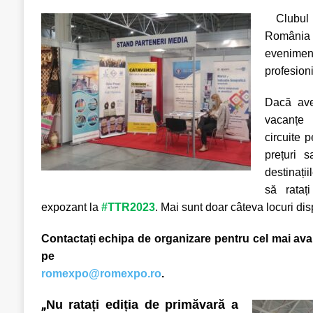
Clubul 
România e
evenime
profesioni
Dacă a
ve
vacanțe 
circuite 
prețuri s
destinații
să rat
ați
expozant la
#TTR2023
. Mai sunt doar câteva locuri dis
Contact
ați
echipa de organizare pentru cel mai ava
pe
romexpo@romexpo.ro
.
„
Nu ratați ediția de primăvară a