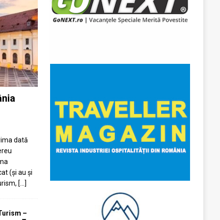
ânia
prima dată
ereu
ima
at (și au și
turism,
[...]
Turism –