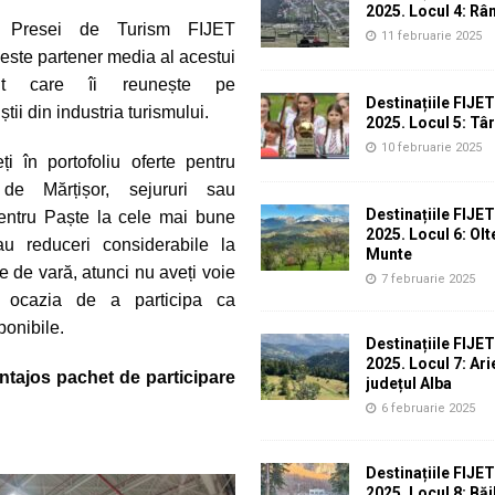
2025. Locul 4: Râ
Presei de Turism FIJET
11 februarie 2025
ste partener media al acestui
nt care îi reunește pe
Destinațiile FIJE
știi din industria turismului.
2025. Locul 5: Tâ
10 februarie 2025
ți
în portofoliu oferte pentru
de Mărțișor, sejururi sau
Destinațiile FIJE
pentru Paște la cele mai bune
2025. Locul 6: Ol
au reduceri considerabile la
Munte
le de vară, atunci nu a
veți
voie
7 februarie 2025
ocazia de a participa ca
ponibile.
Destinațiile FIJE
2025. Locul 7: Ari
ntajos pachet de participare
județul Alba
6 februarie 2025
Destinațiile FIJE
2025. Locul 8: Băi