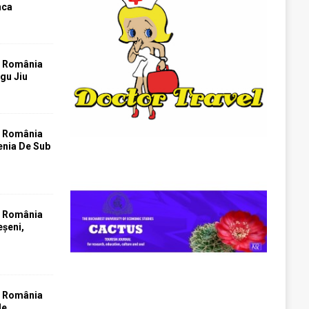
nca
T România
rgu Jiu
T România
tenia De Sub
T România
eșeni,
T România
le