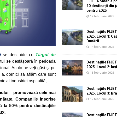
FIJET România p
10 destinații din 
pentru 2025
17 februarie 2025
Destinațiile FIJE
2025. Locul 1: Ca
Dunării
14 februarie 2025
O
se deschide cu
Târgul de
tul se desfășoară în perioada
Destinațiile FIJE
2025. Locul 2: Iași
țional.
Acolo ne veți găsi și pe
13 februarie 2025
a, dornici să aflăm care sunt
c al industriei ospitalității.
Destinațiile FIJE
smului – promovează cele mai
2025. Locul 3: Br
ăinătate. Companiile înscrise
12 februarie 2025
 la 50% pentru destinațiile
ux.
Destinațiile FIJE