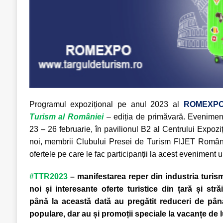
Programul expozițional pe anul 2023 al
ROMEXP
Turism al României
– ediția de primăvară. Evenimen
23 – 26 februarie, în pavilionul B2 al Centrului Expozi
noi, membrii Clubului Presei de Turism FIJET Români
ofertele pe care le fac participanții la acest eveniment uni
#TTR2023
– manifestarea reper din industria turi
noi și interesante oferte turistice din țară și str
până la această dată au pregătit reduceri de până
populare, dar au și promoții speciale la vacanțe de l