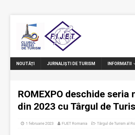
NOUTĂȚI
JURNALIȘTI DE TURISM
INFORMATII
ROMEXPO deschide seria m
din 2023 cu Târgul de Turi
1 februarie 2023
FIJET Romania
Tărgul de Turism al R