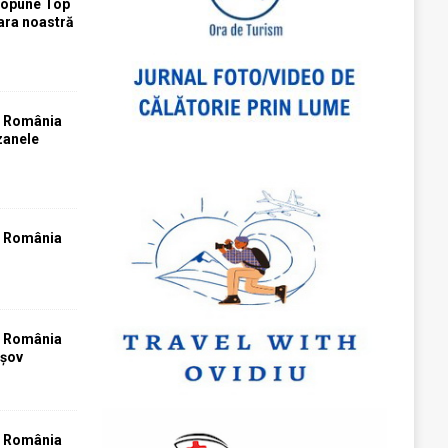
ropune Top
țara noastră
T România
zanele
T România
T România
așov
T România