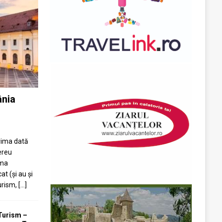
ânia
prima dată
ereu
ima
at (și au și
turism,
[...]
Turism –