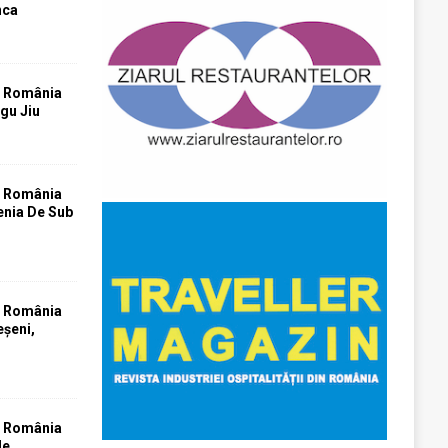
nca
T România
rgu Jiu
T România
tenia De Sub
T România
eșeni,
T România
le