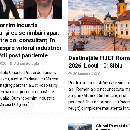
ornim industia
ui și ce schimbări apar.
tre doi consultanți în
espre viitorul industriei
tății post pandemie
Destinațiile FIJET Rom
2020
Adrian Boioglu
2026. Locul 10: Sibiu
tele Clubului Presei de Turism,
30 ianuarie 2026
escu, a intrat în dialog cu Mircea
Pentru un turist străin care vine 
naging partner la Est Hospitality
aici, România e o necunoscută m
Tema discuției este una cât se
surprinzătoare. Din fericire, în ult
tuală: „Cum repornim industria
perioadă, în care românii au încerc
 Mircea Drăghici
[…]
reușit) o implicare mai atentă în 
Clubul Presei de 