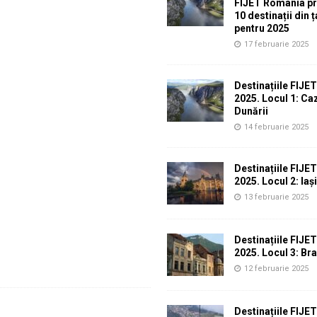
FIJET România p
10 destinații din 
pentru 2025
17 februarie 2025
Destinațiile FIJE
2025. Locul 1: Ca
Dunării
14 februarie 2025
Destinațiile FIJE
2025. Locul 2: Iași
13 februarie 2025
Destinațiile FIJE
2025. Locul 3: Br
12 februarie 2025
Destinațiile FIJE