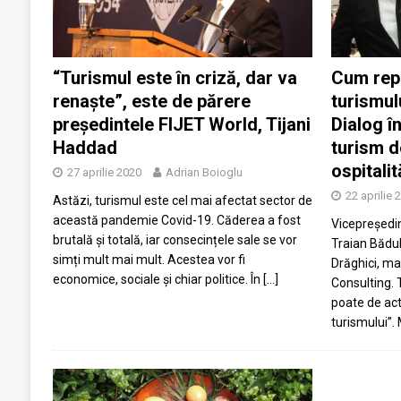
“Turismul este în criză, dar va
Cum rep
renaște”, este de părere
turismul
președintele FIJET World, Tijani
Dialog în
Haddad
turism d
ospitali
27 aprilie 2020
Adrian Boioglu
22 aprilie 
Astăzi, turismul este cel mai afectat sector de
această pandemie Covid-19. Căderea a fost
Vicepreședin
brutală și totală, iar consecințele sale se vor
Traian Bădul
simți mult mai mult. Acestea vor fi
Drăghici, ma
economice, sociale și chiar politice. În
[…]
Consulting. 
poate de ac
turismului”.