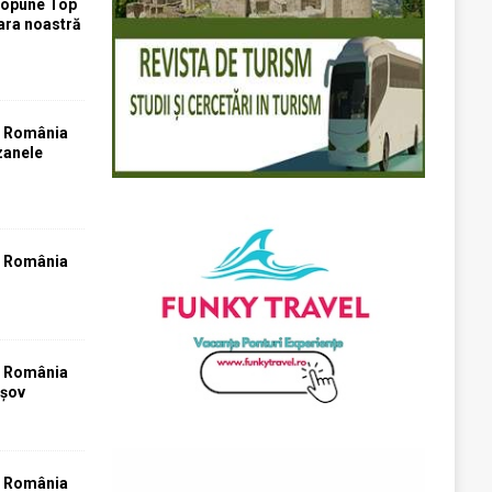
ropune Top
țara noastră
T România
zanele
T România
T România
așov
T România